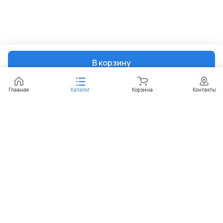
В корзину
Главная
Каталог
Корзина
Контакты
Интернет-магазин
Компания
Информация
Помощь
+7 (351) 729-99-60
sekretar@paketic.ru