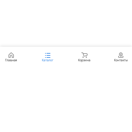
Главная
Каталог
Корзина
Контакты
Интернет-магазин
Компания
Информация
Помощь
+7 (351) 729-99-60