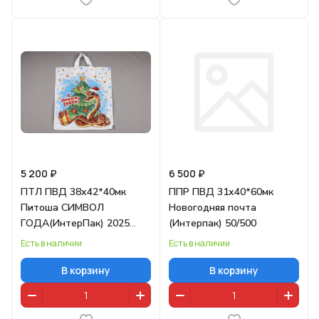
5 200 ₽
6 500 ₽
ПТЛ ПВД 38х42*40мк
ППР ПВД 31х40*60мк
Питоша СИМВОЛ
Новогодняя почта
ГОДА(ИнтерПак) 2025
(Интерпак) 50/500
25/500
Есть в наличии
Есть в наличии
В корзину
В корзину