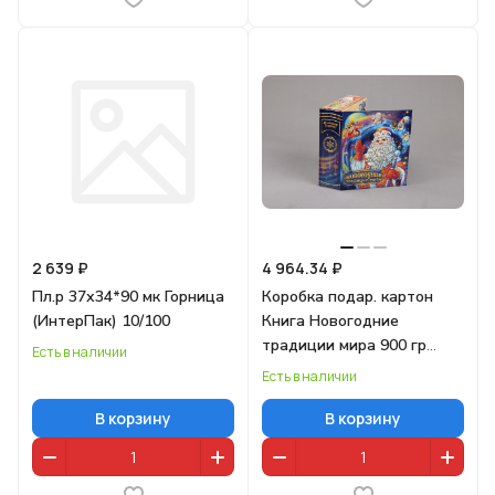
2 639 ₽
4 964.34 ₽
Пл.р 37х34*90 мк Горница
Коробка подар. картон
(ИнтерПак) 10/100
Книга Новогодние
традиции мира 900 гр
Есть в наличии
2025г./180
Есть в наличии
В корзину
В корзину