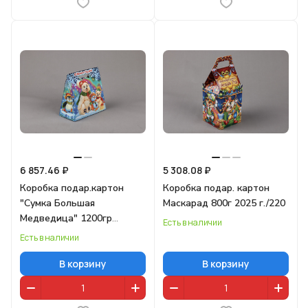
6 857.46 ₽
5 308.08 ₽
Коробка подар.картон
Коробка подар. картон
"Сумка Большая
Маскарад 800г 2025 г./220
Медведица" 1200гр
Есть в наличии
(2026г)/220
Есть в наличии
В корзину
В корзину