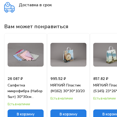
Доставка в срок
Вам может понравиться
26 087 ₽
995.52 ₽
857.82 ₽
Салфетка
МЯГКИЙ Пластик
МЯГКИЙ Пла
микрофибра (Набор
(M162) 30*30*10/20
(S145) 23*26
5шт) 30*30см
Есть в наличии
Есть в наличии
МАХРОВЫЕ зиг заг
Есть в наличии
10/250
В корзину
В корзину
В корзи