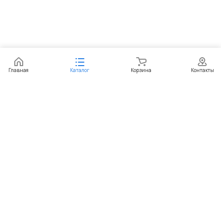
Главная
Каталог
Корзина
Контакты
Интернет-магазин
Компания
Информация
Помощь
+7 (351) 729-99-60
sekretar@paketic.ru
г.Челябинск, ул.Степана Разина, 1/5