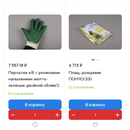
7 557.18 ₽
4 713 ₽
Перчатки х/б с резиновым
Плащ-дождевик
напылением жёлто-
ПОНЧО/100
зелёные двойной облив/10
Есть в наличии
NEW
Есть в наличии
В корзину
В корзину