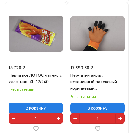
15 720 ₽
17 890.80 ₽
Перчатки ЛОТОС латекс с
Перчатки акрил,
хлоп. нап. XL 12/240
вспененный латексный
коричневый
Есть в наличии
облив,ЧЕРНЫЙ ПАЛЕЦ
Есть в наличии
10/480
В корзину
В корзину