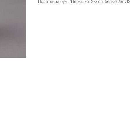
Полотенца бум. "Перышко" 2-х сл. белые 2шт/1