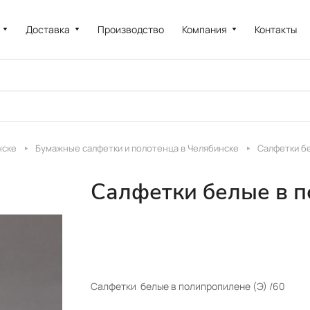
Доставка
Производство
Компания
Контакты
нске
Бумажные салфетки и полотенца в Челябинске
Салфетки бе
Салфетки белые в п
Салфетки белые в полипропилене (Э) /60