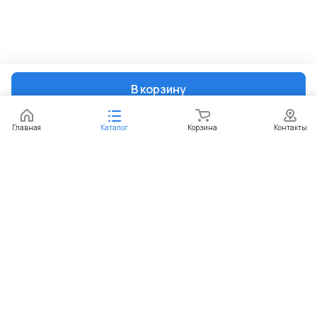
В корзину
Главная
Каталог
Корзина
Контакты
Интернет-магазин
Компания
Информация
Помощь
+7 (351) 729-99-60
sekretar@paketic.ru