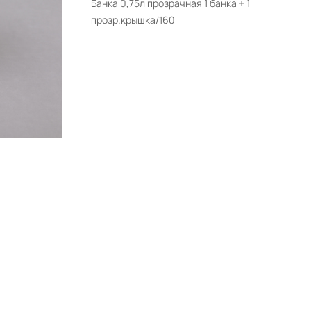
Банка 0,75л прозрачная 1 банка + 1
прозр.крышка/160