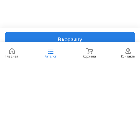
В корзину
Главная
Каталог
Корзина
Контакты
Интернет-магазин
Компания
Информация
Помощь
+7 (351) 729-99-60
sekretar@paketic.ru