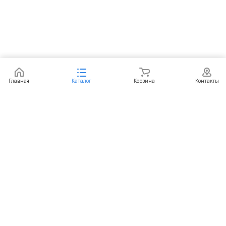
Заказать
Главная
Каталог
Корзина
Контакты
Интернет-магазин
Компания
Информация
Помощь
+7 (351) 729-99-60
sekretar@paketic.ru