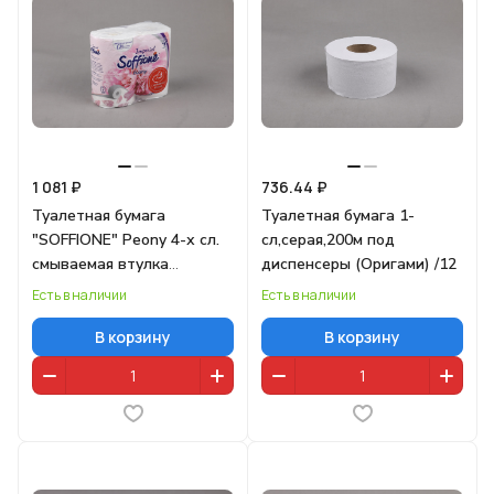
1 081 ₽
736.44 ₽
Туалетная бумага
Туалетная бумага 1-
"SOFFIONE" Peony 4-х сл.
сл,серая,200м под
смываемая втулка
диспенсеры (Оригами) /12
(1090118) белая 4/40
Есть в наличии
Есть в наличии
В корзину
В корзину