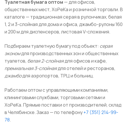
Туалетная бумага оптом
— для офисов,
общественных мест, ХоРеКа и розничной торговли. В
каталоге — традиционная серая в рулончиках, белая
1, 2 и 3-слойная для дома и офиса, джамбо-рулоны 160
и 200 м для диспенсеров, листовая V-сложения.
Подбираем туалетную бумагу под объект:
серая
эконом
для производственных зон и общественных
туалетов,
белая 2-слойная
для офисов и кафе,
премиальная 3-слойная
для отелей и ресторанов,
джамбо
для аэропортов, ТРЦ и больниц.
Работаем оптом с управляющими компаниями,
клининговыми службами, торговыми сетями и
ХоРеКа. Прямые поставки от производителей, склад
в Челябинске. Заказ — по телефону
+7 (351) 214-99-
78
.